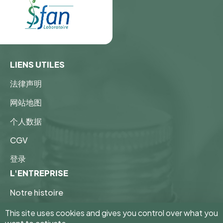
LIENS UTILES
法律声明
网站地图
个人数据
CGV
登录
L'ENTREPRISE
Notre histoire
Nos valeurs et engagements
This site uses cookies and gives you control over what you