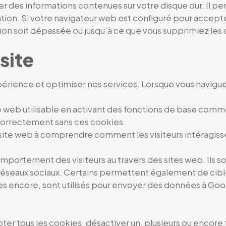
 des informations contenues sur votre disque dur. Il pe
sation. Si votre navigateur web est configuré pour accepte
ration soit dépassée ou jusqu’à ce que vous supprimiez l
site
xpérience et optimiser nos services. Lorsque vous navigue
e web utilisable en activant des fonctions de base comm
 correctement sans ces cookies.
u site web à comprendre comment les visiteurs intéragiss
comportement des visiteurs au travers des sites web. Ils
s réseaux sociaux. Certains permettent également de cibler
s encore, sont utilisés pour envoyer des données à Goog
er tous les cookies, désactiver un, plusieurs ou encore 